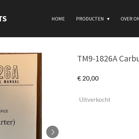
TS
HOME
PRODUCTEN
OVER O
TM9-1826A Carbu
€ 20,00
Uitverkocht