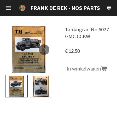
Ga
FRANK DE REK - NOS PARTS
direct
naar
de
Tankograd No 6027
hoofdinhoud
GMC CCKW
€ 12,50
In winkelwagen