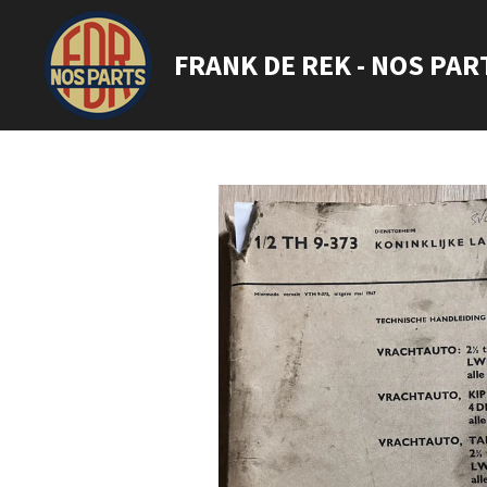
Ga
direct
FRANK DE REK - NOS PAR
naar
de
hoofdinhoud