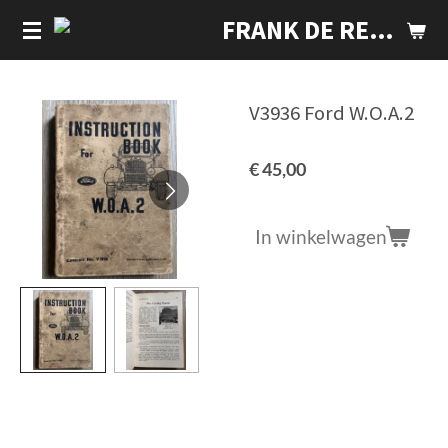
Ga
FRANK DE REK - NOS PARTS
direct
naar
de
V3936 Ford W.O.A.2
hoofdinhoud
€ 45,00
In winkelwagen