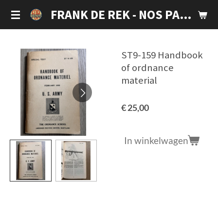
Ga
FRANK DE REK - NOS PARTS
direct
naar
de
ST9-159 Handbook
hoofdinhoud
of ordnance
material
€ 25,00
In winkelwagen