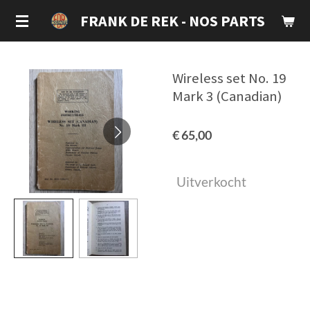
Ga
FRANK DE REK - NOS PARTS
direct
naar
de
Wireless set No. 19
hoofdinhoud
Mark 3 (Canadian)
€ 65,00
Uitverkocht