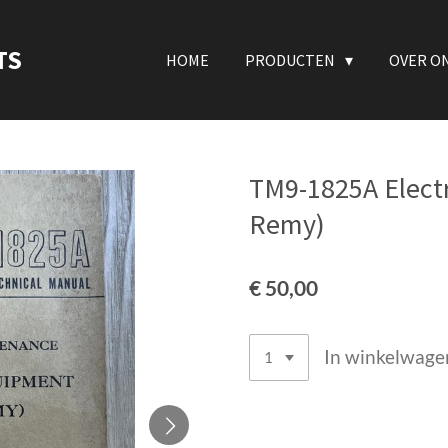
TS
HOME
PRODUCTEN
OVER O
TM9-1825A Electr
Remy)
€ 50,00
In winkelwage