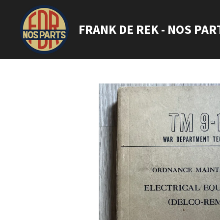
Ga
direct
FRANK DE REK - NOS PAR
naar
de
hoofdinhoud