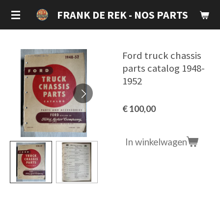
Ga
FRANK DE REK - NOS PARTS
direct
naar
de
Ford truck chassis
hoofdinhoud
parts catalog 1948-
1952
€ 100,00
In winkelwagen