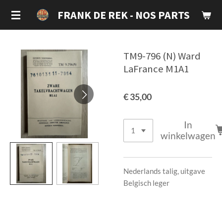
Ga
FRANK DE REK - NOS PARTS
direct
naar
de
TM9-796 (N) Ward
hoofdinhoud
LaFrance M1A1
€ 35,00
In
winkelwagen
Nederlands talig, uitgave
Belgisch leger