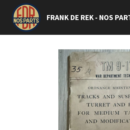
Ga
direct
FRANK DE REK - NOS PAR
naar
de
hoofdinhoud