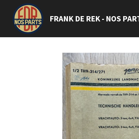
Ga
direct
FRANK DE REK - NOS PAR
naar
de
hoofdinhoud