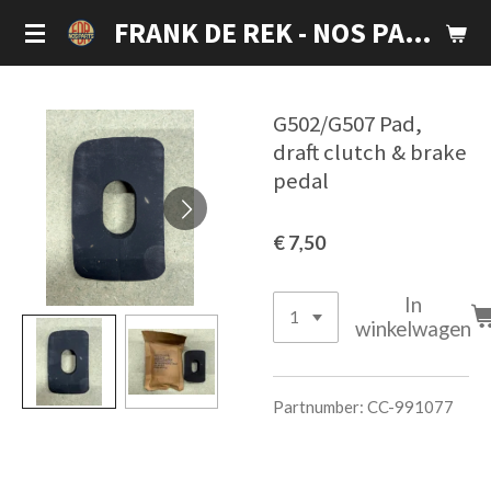
Ga
FRANK DE REK - NOS PARTS
direct
naar
de
G502/G507 Pad,
hoofdinhoud
draft clutch & brake
pedal
€ 7,50
In
winkelwagen
Partnumber: CC-991077