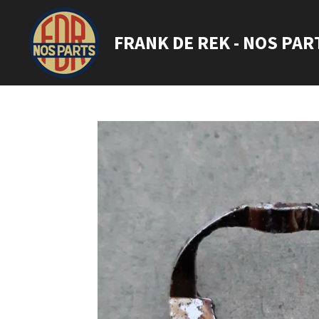
Ga
direct
FRANK DE REK - NOS PAR
naar
de
hoofdinhoud