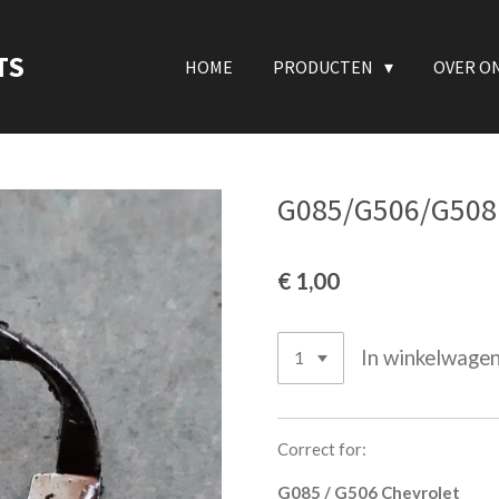
TS
HOME
PRODUCTEN
OVER O
G085/G506/G508 
€ 1,00
In winkelwage
Correct for:
G085 / G506 Chevrolet