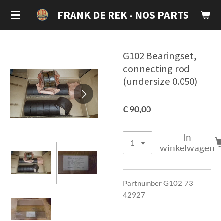
Ga
FRANK DE REK - NOS PARTS
direct
naar
de
G102 Bearingset,
hoofdinhoud
connecting rod
(undersize 0.050)
€ 90,00
In
winkelwagen
Partnumber G102-73-
42927