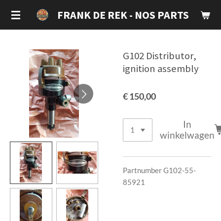
Ga
FRANK DE REK - NOS PARTS
direct
naar
de
G102 Distributor,
hoofdinhoud
ignition assembly
€ 150,00
In
winkelwagen
Partnumber
G102-55-
85921