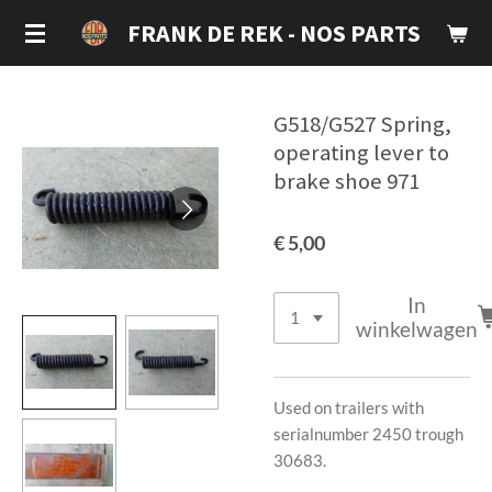
Ga
FRANK DE REK - NOS PARTS
direct
naar
de
G518/G527 Spring,
hoofdinhoud
operating lever to
brake shoe 971
€ 5,00
In
winkelwagen
Used on trailers with
serialnumber 2450 trough
30683.