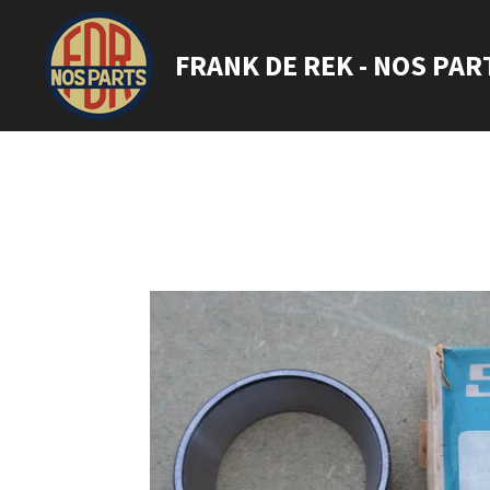
Ga
direct
FRANK DE REK - NOS PAR
naar
de
hoofdinhoud