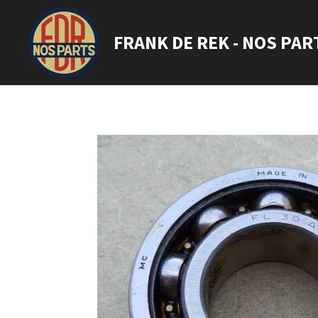
Ga
direct
FRANK DE REK - NOS PAR
naar
de
hoofdinhoud