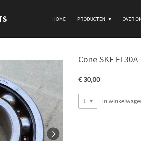
TS
HOME
PRODUCTEN
OVER O
Cone SKF FL30A
€ 30,00
In winkelwage