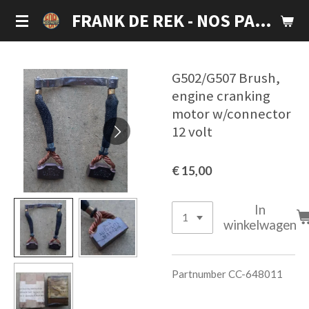
Ga
FRANK DE REK - NOS PARTS
direct
naar
de
G502/G507 Brush,
hoofdinhoud
engine cranking
motor w/connector
12 volt
€ 15,00
In
winkelwagen
P
artnumber CC-648011