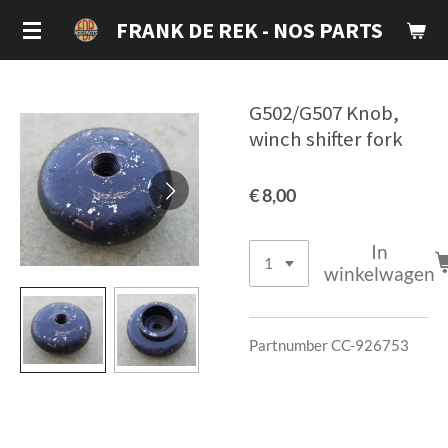
Ga
FRANK DE REK - NOS PARTS
direct
naar
de
G502/G507 Knob,
hoofdinhoud
winch shifter fork
€ 8,00
In
winkelwagen
Partnumber CC-926753