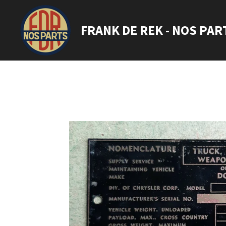
Ga
direct
FRANK DE REK - NOS PAR
naar
de
hoofdinhoud