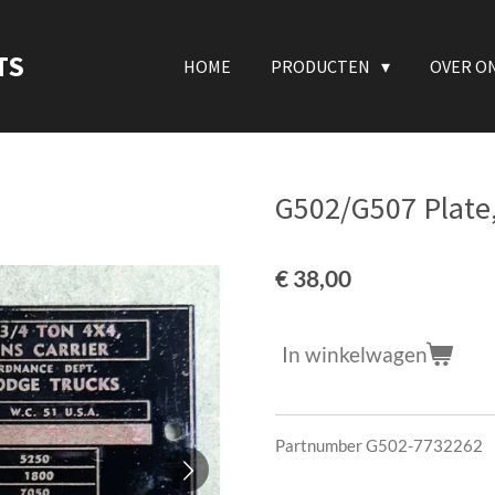
TS
HOME
PRODUCTEN
OVER O
G502/G507 Plate
€ 38,00
In winkelwagen
Partnumber G502-7732262