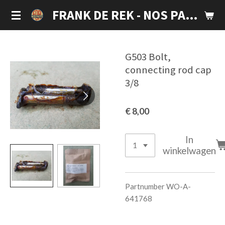
Ga
FRANK DE REK - NOS PARTS
direct
naar
de
G503 Bolt,
hoofdinhoud
connecting rod cap
3/8
€ 8,00
In
winkelwagen
Partnumber WO-A-
641768