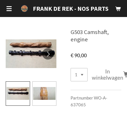
Ga
FRANK DE REK - NOS PARTS
direct
naar
de
G503 Camshaft,
hoofdinhoud
engine
€ 90,00
In
winkelwagen
Partnumber WO-A-
637065