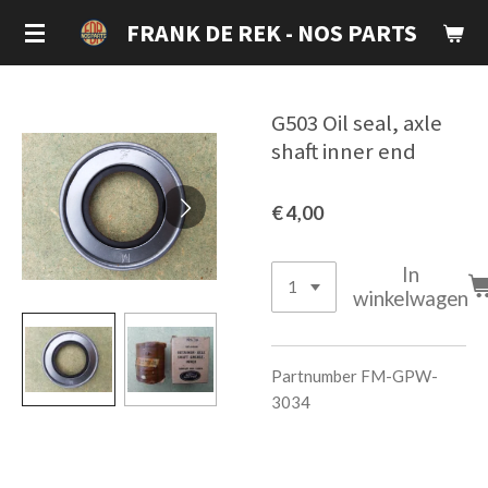
Ga
FRANK DE REK - NOS PARTS
direct
naar
de
G503 Oil seal, axle
hoofdinhoud
shaft inner end
€ 4,00
In
winkelwagen
Partnumber FM-GPW-
3034