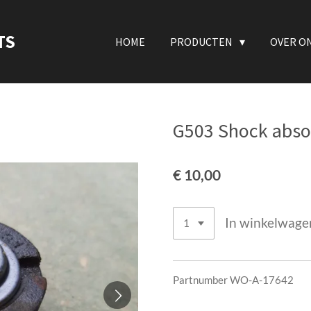
TS
HOME
PRODUCTEN
OVER O
G503 Shock absor
€ 10,00
In winkelwage
Partnumber WO-A-17642