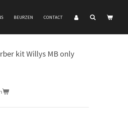
NS
BEURZEN
CONTACT
ber kit Willys MB only
n