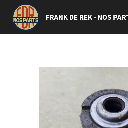
Ga
direct
FRANK DE REK - NOS PAR
naar
de
hoofdinhoud