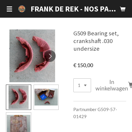
Ga
FRANK DE REK - NOS PARTS
direct
naar
de
G509 Bearing set,
hoofdinhoud
crankshaft .030
undersize
€ 150,00
In
winkelwagen
Partnumber G509-57-
01429