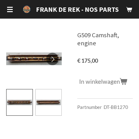
Ga
FRANK DE REK - NOS PARTS
direct
naar
de
G509 Camshaft,
hoofdinhoud
engine
€ 175,00
In winkelwagen
Partnumber DT-BB1270