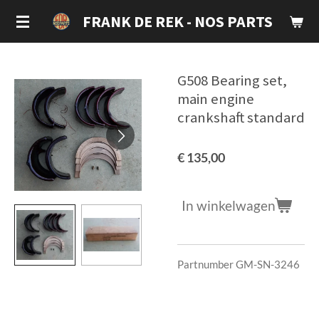
Ga
FRANK DE REK - NOS PARTS
direct
naar
de
G508 Bearing set,
hoofdinhoud
main engine
crankshaft standard
€ 135,00
In winkelwagen
Partnumber GM-SN-3246