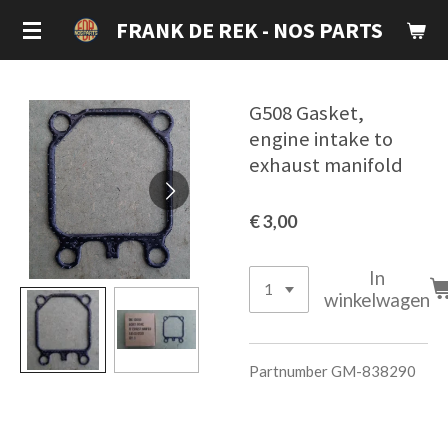
Ga
FRANK DE REK - NOS PARTS
direct
naar
de
G508 Gasket,
hoofdinhoud
engine intake to
exhaust manifold
€ 3,00
In
winkelwagen
Partnumber GM-838290