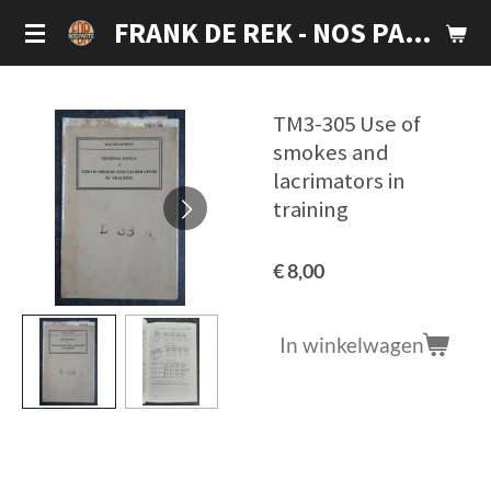
Ga
FRANK DE REK - NOS PARTS
direct
naar
de
TM3-305 Use of
hoofdinhoud
smokes and
lacrimators in
training
€ 8,00
In winkelwagen