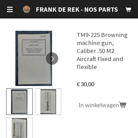
Ga
FRANK DE REK - NOS PARTS
direct
naar
de
TM9-225 Browning
hoofdinhoud
machine gun,
Caliber .50 M2
Aircraft Fixed and
flexible
€ 30,00
In winkelwagen