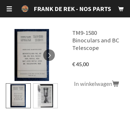
Ga
FRANK DE REK - NOS PARTS
direct
naar
de
TM9-1580
hoofdinhoud
Binoculars and BC
Telescope
€ 45,00
In winkelwagen