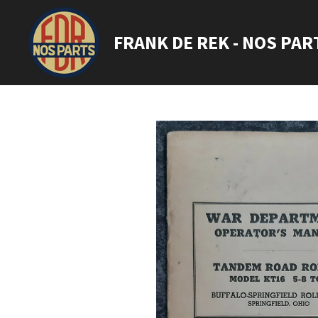
Ga
direct
FRANK DE REK - NOS PAR
naar
de
hoofdinhoud