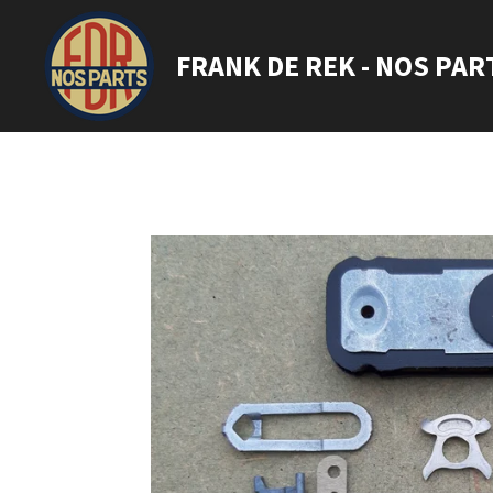
Ga
direct
FRANK DE REK - NOS PAR
naar
de
hoofdinhoud