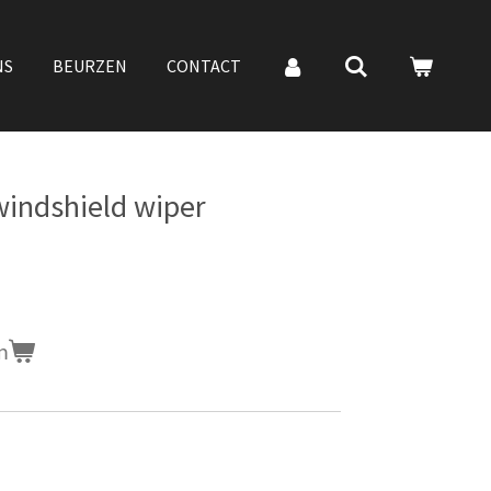
NS
BEURZEN
CONTACT
 windshield wiper
n