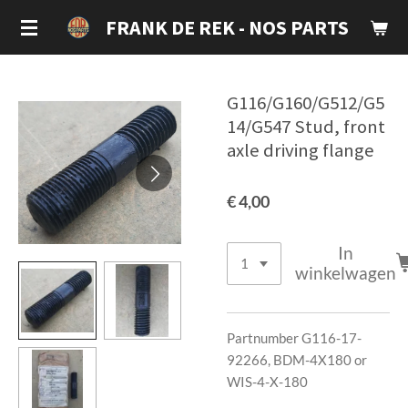
Ga
FRANK DE REK - NOS PARTS
direct
naar
de
G116/G160/G512/G5
hoofdinhoud
14/G547 Stud, front
axle driving flange
€ 4,00
In
winkelwagen
Partnumber G116-17-
92266, BDM-4X180 or
WIS-4-X-180