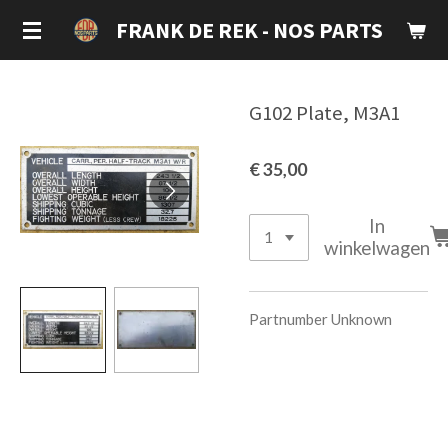
Ga
FRANK DE REK - NOS PARTS
direct
naar
de
G102 Plate, M3A1
hoofdinhoud
€ 35,00
In
winkelwagen
Partnumber Unknown