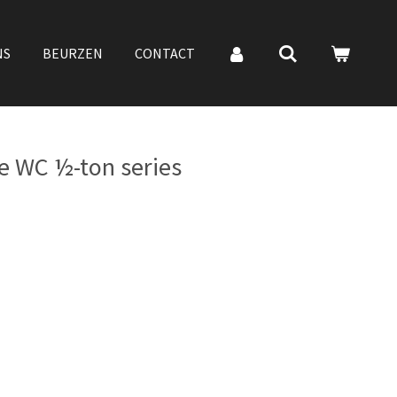
NS
BEURZEN
CONTACT
 WC ½-ton series