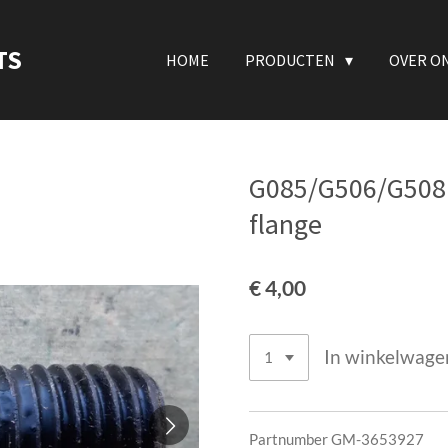
TS
HOME
PRODUCTEN
OVER O
G085/G506/G508 B
flange
€ 4,00
In winkelwage
Partnumber GM-3653927