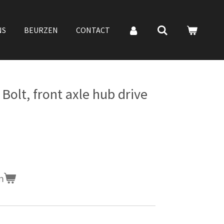
NS
BEURZEN
CONTACT
olt, front axle hub drive
n