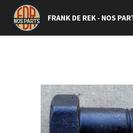
Ga
direct
FRANK DE REK - NOS PAR
naar
de
hoofdinhoud